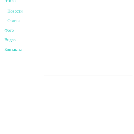
Чтиво
Новости
Статьи
Фото
Видео
Контакты
Мы «В Контакте»
Студия Звукозаписи “Логово Волка” т.+79203008996