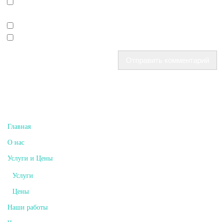
Save my name, email, and site URL in my browser for next time I post
a comment.
Уведомить меня о новых комментариях по email.
Уведомлять меня о новых записях почтой.
Главная
О нас
Услуги и Цены
Услуги
Цены
Наши работы