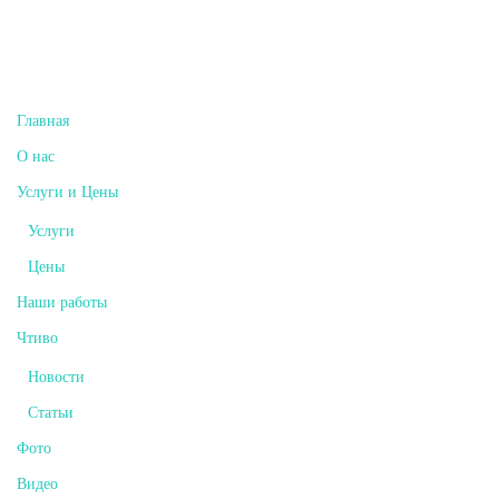
Главная
О нас
Услуги и Цены
Услуги
Цены
Наши работы
Чтиво
Новости
Статьи
Фото
Видео