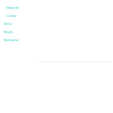
Новости
Статьи
Фото
Видео
Контакты
Мы «В Контакте»
Студия Звукозаписи “Логово Волка” т.+79203008996