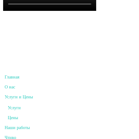
За кадром записи песни «Meant to be» на микрофон AKG C414
B-ULS
Главная
О нас
Услуги и Цены
Услуги
Цены
Наши работы
Чтиво